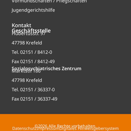
Vormundschaften / Pflegschaften
Jugendgerichtshilfe
Kontakt
Geschäftsstelle
Hubertusstr. 97
47798 Krefeld
Tel. 02151 / 8412-0
Fax 02151 / 8412-49
Sozialpsychiatrisches Zentrum
Marktstr. 186
47798 Krefeld
Tel. 02151 / 36337-0
Fax 02151 / 36337-49
©2026 Alle Rechte vorbehalten.
Datenschutz
Impressum
Digitales Hinweisgebersystem