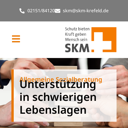
02151/84120
skm@skm-krefeld.de
Allgemeine Sozialberatung
Unterstützung
in schwierigen
Lebenslagen