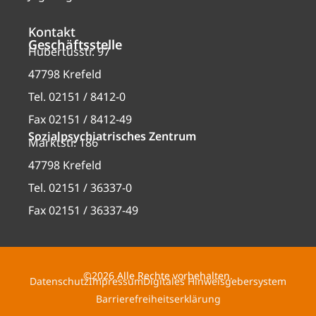
Kontakt
Geschäftsstelle
Hubertusstr. 97
47798 Krefeld
Tel. 02151 / 8412-0
Fax 02151 / 8412-49
Sozialpsychiatrisches Zentrum
Marktstr. 186
47798 Krefeld
Tel. 02151 / 36337-0
Fax 02151 / 36337-49
©2026 Alle Rechte vorbehalten.
Datenschutz
Impressum
Digitales Hinweisgebersystem
Barrierefreiheitserklärung