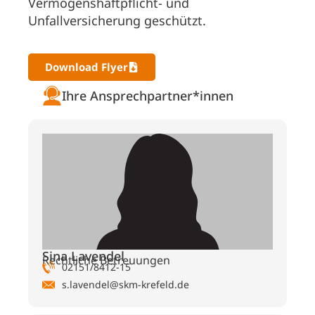
Vermögenshaftpflicht- und
Unfallversicherung geschützt.
Download Flyer
Ihre Ansprechpartner*innen
Sina Lavendel
Rechtliche Betreuungen
02151/8412-15
s.lavendel@skm-krefeld.de