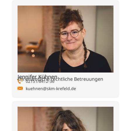
Jennifer Kühnen
Ehrenamtliche rechtliche Betreuungen
02151/8412-36
kuehnen@skm-krefeld.de