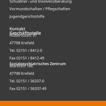
Schuldner- und Insolvenzberatung
Vormundschaften / Pflegschaften
Jugendgerichtshilfe
Kontakt
Geschäftsstelle
Hubertusstr. 97
47798 Krefeld
Tel. 02151 / 8412-0
Fax 02151 / 8412-49
Sozialpsychiatrisches Zentrum
Marktstr. 186
47798 Krefeld
Tel. 02151 / 36337-0
Fax 02151 / 36337-49