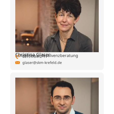
Christina Glaser
Schuldner- u. Insolvenzberatung
02151/8412-11
glaser@skm-krefeld.de