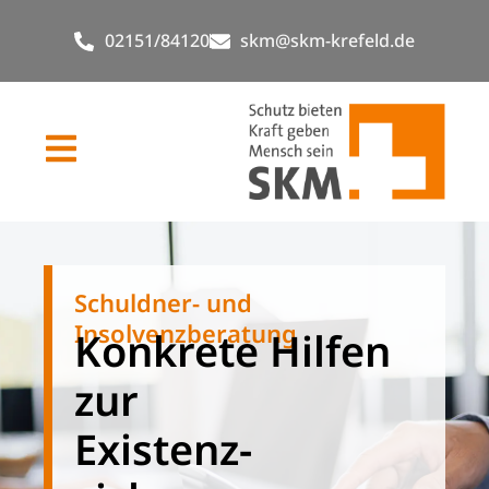
02151/84120
skm@skm-krefeld.de
Schuldner- und
Insolvenzberatung
Konkrete Hilfen
zur
Existenz­