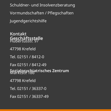
Schuldner- und Insolvenzberatung
Vormundschaften / Pflegschaften
Jugendgerichtshilfe
Kontakt
Geschäftsstelle
Hubertusstr. 97
47798 Krefeld
Tel. 02151 / 8412-0
Fax 02151 / 8412-49
Sozialpsychiatrisches Zentrum
Marktstr. 186
47798 Krefeld
Tel. 02151 / 36337-0
Fax 02151 / 36337-49