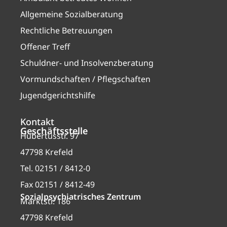
Allgemeine Sozialberatung
Rechtliche Betreuungen
Offener Treff
Schuldner- und Insolvenzberatung
Vormundschaften / Pflegschaften
Jugendgerichtshilfe
Kontakt
Geschäftsstelle
Hubertusstr. 97
47798 Krefeld
Tel. 02151 / 8412-0
Fax 02151 / 8412-49
Sozialpsychiatrisches Zentrum
Marktstr. 186
47798 Krefeld